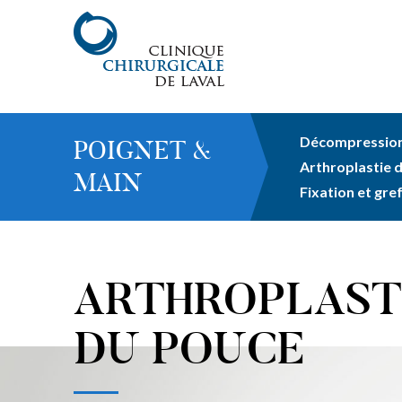
Décompression
POIGNET &
Arthroplastie d
MAIN
Fixation et gre
ARTHROPLAST
DU POUCE