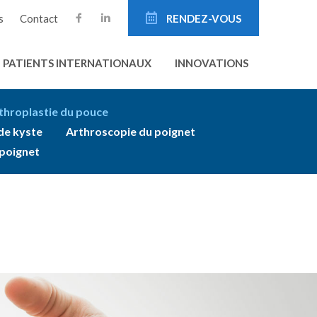
s
Contact
RENDEZ-VOUS
PATIENTS INTERNATIONAUX
INNOVATIONS
throplastie du pouce
de kyste
Arthroscopie du poignet
 poignet