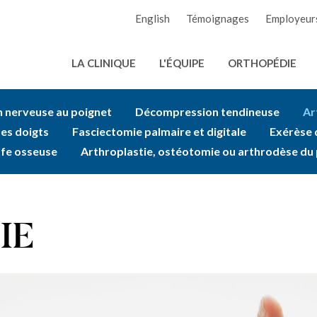
English
Témoignages
Employeur
LA CLINIQUE
L'ÉQUIPE
ORTHOPÉDIE
 nerveuse au poignet
Décompression tendineuse
Ar
es doigts
Fasciectomie palmaire et digitale
Exérèse 
ffe osseuse
Arthroplastie, ostéotomie ou arthrodèse du
IE