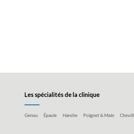
Les spécialités de la clinique
Genou
Épaule
Hanche
Poignet & Main
Chevill