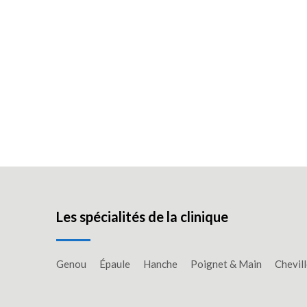
Les spécialités de la clinique
Genou
Épaule
Hanche
Poignet & Main
Chevill