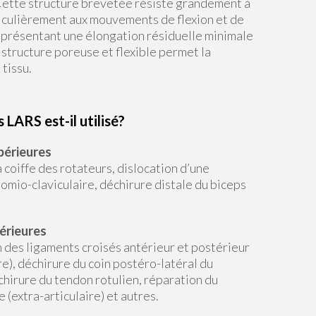
ette structure brevetée résiste grandement à
ticulièrement aux mouvements de flexion et de
n présentant une élongation résiduelle minimale
 structure poreuse et flexible permet la
 tissu.
 LARS est-il utilisé?
périeures
 coiffe des rotateurs, dislocation d’une
romio-claviculaire, déchirure distale du biceps
férieures
 des ligaments croisés antérieur et postérieur
ire), déchirure du coin postéro-latéral du
chirure du tendon rotulien, réparation du
e (extra-articulaire) et autres.