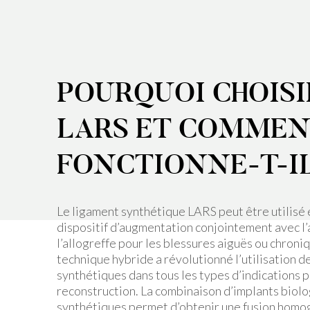
POURQUOI CHOISI
LARS ET COMME
FONCTIONNE-T-I
Le ligament synthétique LARS peut être utilisé 
dispositif d’augmentation conjointement avec l
l’allogreffe pour les blessures aiguës ou chroni
technique hybride a révolutionné l’utilisation d
synthétiques dans tous les types d’indications 
reconstruction. La combinaison d’implants biolo
synthétiques permet d’obtenir une fusion homo