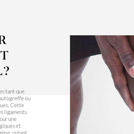
R
NT
L?
en tant que
’autogreffe ou
ques. Cette
es ligaments
pour une
giques et
gène, créant