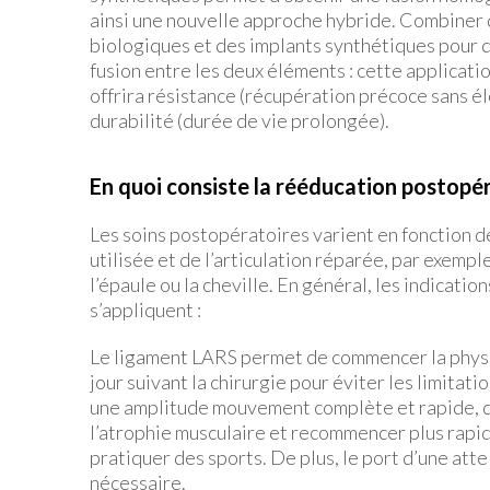
ainsi une nouvelle approche hybride. Combiner 
biologiques et des implants synthétiques pour qu
fusion entre les deux éléments : cette applicati
offrira résistance (récupération précoce sans é
durabilité (durée de vie prolongée).
En quoi consiste la rééducation postopé
Les soins postopératoires varient en fonction d
utilisée et de l’articulation réparée, par exempl
l’épaule ou la cheville. En général, les indicatio
s’appliquent :
Le ligament LARS permet de commencer la phys
jour suivant la chirurgie pour éviter les limitat
une amplitude mouvement complète et rapide, 
l’atrophie musculaire et recommencer plus rapi
pratiquer des sports. De plus, le port d’une attel
nécessaire.