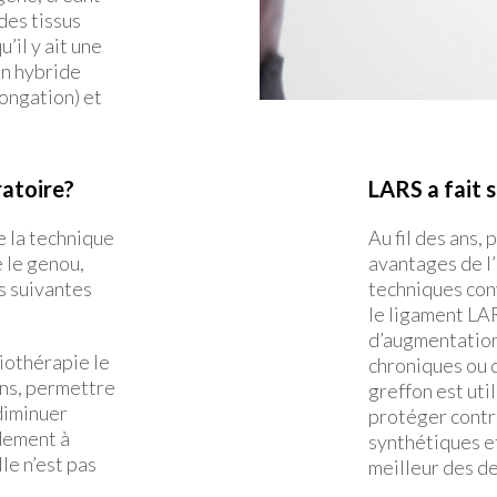
des tissus
’il y ait une
on hybride
longation) et
ratoire?
LARS a fait 
e la technique
Au fil des ans,
e le genou,
avantages de l’
ns suivantes
techniques conv
le ligament LAR
d’augmentation
iothérapie le
chroniques ou 
ions, permettre
greffon est uti
diminuer
protéger contr
dement à
synthétiques e
le n’est pas
meilleur des de