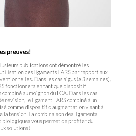
ses preuves!
 plusieurs publications ont démontré les
utilisation des ligaments LARS par rapport aux
entionnelles. Dans les cas aigus (≥ 3 semaines),
S fonctionnera en tant que dispositif
 combiné au moignon du LCA. Dans les cas
de révision, le ligament LARS combiné à un
lisé comme dispositif d’augmentation visant à
e la tension. La combinaison des ligaments
t biologiques vous permet de profiter du
ux solutions!