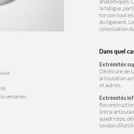
anatomiques. C
la fatigue, par
torsion tout e
du ligament. La
colonisation du
Dans quel cas
Extrémités su
Déchirure de la
 voie
articulation ac
et autres.
ise
is semaines
Extrémités in
Reconstruction
(intra-articula
quadriceps, dé
tendon d’Achill